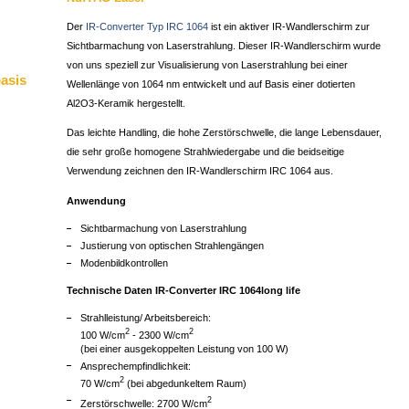
Der
IR-Converter Typ IRC 1064
ist ein aktiver IR-Wandlerschirm zur
Sichtbarmachung von Laserstrahlung. Dieser IR-Wandlerschirm wurde
von uns speziell zur Visualisierung von Laserstrahlung bei einer
asis
Wellenlänge von 1064 nm entwickelt und auf Basis einer dotierten
Al2O3-Keramik hergestellt.
Das leichte Handling, die hohe Zerstörschwelle, die lange Lebensdauer,
die sehr große homogene Strahlwiedergabe und die beidseitige
Verwendung zeichnen den IR-Wandlerschirm IRC 1064 aus.
Anwendung
Sichtbarmachung von Laserstrahlung
Justierung von optischen Strahlengängen
Modenbildkontrollen
Technische Daten IR-Converter IRC 1064long life
Strahlleistung/ Arbeitsbereich:
2
2
100 W/cm
- 2300 W/cm
(bei einer ausgekoppelten Leistung von 100 W)
Ansprechempfindlichkeit:
2
70 W/cm
(bei abgedunkeltem Raum)
2
Zerstörschwelle: 2700 W/cm