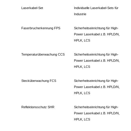
Laserkabel-Set
Individuelle Laserkabel-Sets für
Industrie
Faserbrucherkennung FPS
Sicherheitseinrichtung für High-
Power Laserkabel z.B. HPLD/N,
HPLK, LCS
Temperaturüberwachung CCS
Sicherheitseinrichtung für High-
Power Laserkabel z.B. HPLD/N,
HPLK, LCS
Stecküberwachung FCS
Sicherheitseinrichtung für High-
Power Laserkabel z.B. HPLD/N,
HPLK, LCS
Reflektionsschutz SHR
Sicherheitseinrichtung für High-
Power Laserkabel z.B. HPLD/N,
HPLK, LCS