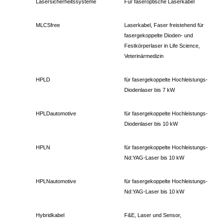
Lasersicherheitssysteme
Für faseroptische Laserkabel
MLCSfree
Laserkabel, Faser freistehend für
fasergekoppelte Dioden- und
Festkörperlaser in Life Science,
Veterinärmedizin
HPLD
für fasergekoppelte Hochleistungs-
Diodenlaser bis 7 kW
HPLDautomotive
für fasergekoppelte Hochleistungs-
Diodenlaser bis 10 kW
HPLN
für fasergekoppelte Hochleistungs-
Nd:YAG-Laser bis 10 kW
HPLNautomotive
für fasergekoppelte Hochleistungs-
Nd:YAG-Laser bis 10 kW
Hybridkabel
F&E, Laser und Sensor,