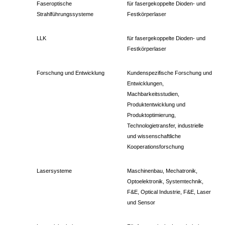
Faseroptische
für fasergekoppelte Dioden- und
Strahlführungssysteme
Festkörperlaser
LLK
für fasergekoppelte Dioden- und
Festkörperlaser
Forschung und Entwicklung
Kundenspezifische Forschung und
Entwicklungen,
Machbarkeitsstudien,
Produktentwicklung und
Produktoptimierung,
Technologietransfer, industrielle
und wissenschaftliche
Kooperationsforschung
Lasersysteme
Maschinenbau, Mechatronik,
Optoelektronik, Systemtechnik,
F&E, Optical Industrie, F&E, Laser
und Sensor