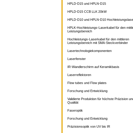
HPLD-D15 und HPLN-D15
HPLD-D15 CCB LLK 20kW
HPLD-D10 und HPLN-D10 Hochleistungslase
HPLK-Hochleistungs-Laserkabel für den mittl
Leistungsbereich
Hochleistungs-Laserkabel für den mittleren
Leistungsbereich mit SMA-Steckverbinder
Lasertechnologiekomponenten
Laserfenster
IR-Wandlerschirm auf Keramikbasis
Laserreflektoren
Flow tubes und Flow plates
Forschung und Entwicklung
Validierte Produktion für höchste Präzision un
Qualität
Faseroptik
Forschung und Entwicklung
Präzisionsoptik von UV bis IR