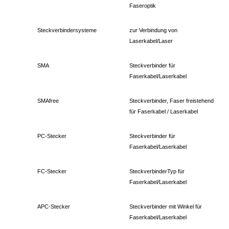
Faseroptik
Steckverbindersysteme
zur Verbindung von
Laserkabel/Laser
SMA
Steckverbinder für
Faserkabel/Laserkabel
SMAfree
Steckverbinder, Faser freistehend
für Faserkabel / Laserkabel
PC-Stecker
Steckverbinder für
Faserkabel/Laserkabel
FC-Stecker
SteckverbinderTyp für
Faserkabel/Laserkabel
APC-Stecker
Steckverbinder mit Winkel für
Faserkabel/Laserkabel