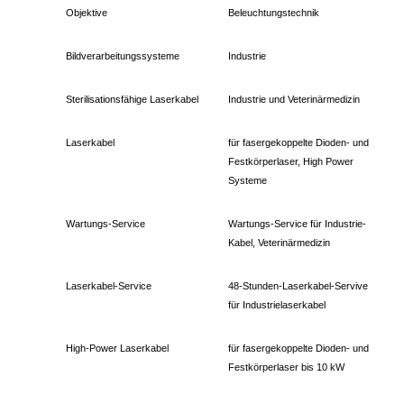
Objektive
Beleuchtungstechnik
Bildverarbeitungssysteme
Industrie
Sterilisationsfähige Laserkabel
Industrie und Veterinärmedizin
Laserkabel
für fasergekoppelte Dioden- und
Festkörperlaser, High Power
Systeme
Wartungs-Service
Wartungs-Service für Industrie-
Kabel, Veterinärmedizin
Laserkabel-Service
48-Stunden-Laserkabel-Servive
für Industrielaserkabel
High-Power Laserkabel
für fasergekoppelte Dioden- und
Festkörperlaser bis 10 kW