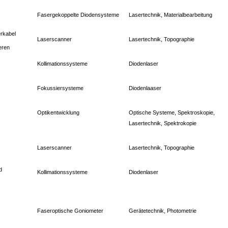
Fasergekoppelte Diodensysteme
Lasertechnik, Materialbearbeitung
rkabel
Laserscanner
Lasertechnik, Topographie
eren
Kollimationssysteme
Diodenlaser
Fokussiersysteme
Diodenlaaser
Optikentwicklung
Optische Systeme, Spektroskopie,
Lasertechnik, Spektrokopie
Laserscanner
Lasertechnik, Topographie
d
Kollimationssysteme
Diodenlaser
Faseroptische Goniometer
Gerätetechnik, Photometrie