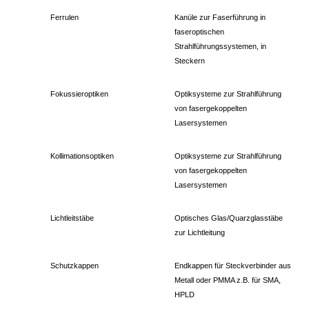
Ferrulen
Kanüle zur Faserführung in
faseroptischen
Strahlführungssystemen, in
Steckern
Fokussieroptiken
Optiksysteme zur Strahlführung
von fasergekoppelten
Lasersystemen
Kollimationsoptiken
Optiksysteme zur Strahlführung
von fasergekoppelten
Lasersystemen
Lichtleitstäbe
Optisches Glas/Quarzglasstäbe
zur Lichtleitung
Schutzkappen
Endkappen für Steckverbinder aus
Metall oder PMMA z.B. für SMA,
HPLD