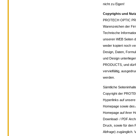
nicht zu Eigen!
Copyrights und Nu
PROTECH OPTIC PROD
Warenzeichen der Fir
Technische Informatio
unseren WEB Seiten d
weder kopiert noch verv
Design, Daten, Formul
und Design unterlie
PRODUCTS, und dürfen
vervielfältig, ausgedru
werden.
Sämtliche Seiteninhalt
Copyright der PROT
Hyperlinks auf unsere
Homepage sowie des A
Homepage auf ihrer Ho
Download- / PDF Archi
Druck, sowie für den 
Abfrage) zugänglich. 