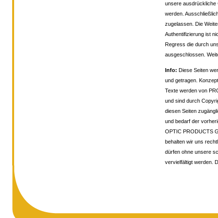
unsere ausdrückliche 
werden. Ausschließlic
zugelassen. Die Weite
Authentifizierung ist 
Regress die durch uns
ausgeschlossen. Weit
Info:
Diese Seiten w
und getragen. Konzepti
Texte werden von 
und sind durch Copyri
diesen Seiten zugängli
und bedarf der vorhe
OPTIC PRODUCTS Gmb
behalten wir uns recht
dürfen ohne unsere sc
vervielfältigt werden. 