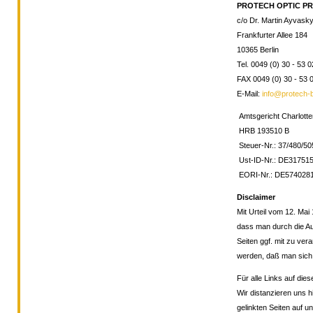
PROTECH OPTIC P
c/o Dr. Martin Ayvask
Frankfurter Allee 184
10365 Berlin
Tel. 0049 (0) 30 - 53 0
FAX 0049 (0) 30 - 53 0
E-Mail:
info@protech-b
Amtsgericht Charlott
HRB 193510 B
Steuer-Nr.: 37/480/5
Ust-ID-Nr.: DE31751
EORI-Nr.: DE574028
Disclaimer
Mit Urteil vom 12. Ma
dass man durch die Aus
Seiten ggf. mit zu ver
werden, daß man sich a
Für alle Links auf die
Wir distanzieren uns hi
gelinkten Seiten auf 