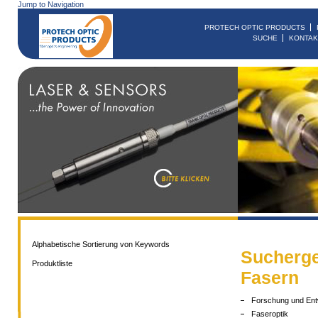
Jump to Navigation
PROTECH OPTIC PRODUCTS
SUCHE
KONTAK
Alphabetische Sortierung von Keywords
Sucherge
Produktliste
Fasern
Forschung und Ent
Faseroptik