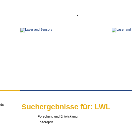
PROTECH OPTIC PRODUCTS
PRODUKTE & ANWENDUNGEN
KONFIGURATOR
SUCHE
KONTAKT
IMPRESSUM
English Version
Suchergebnisse für: LWL
rds
Forschung und Entwicklung
Faseroptik