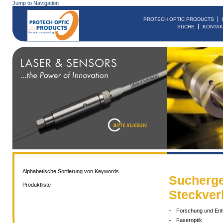
Jump to Navigation
PROTECH OPTIC PRODUCTS
SUCHE
KONTAK
Alphabetische Sortierung von Keywords
Sucherge
Produktliste
Steckver
Forschung und Ent
Faseroptik