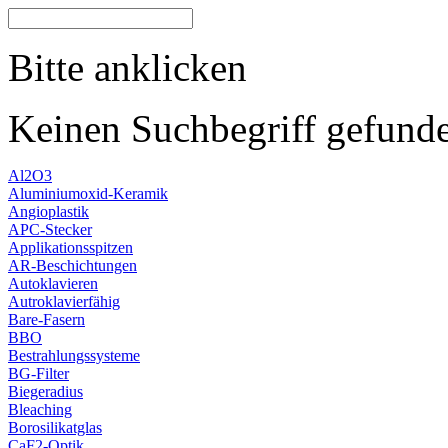
Bitte anklicken
Keinen Suchbegriff gefund
Al2O3
Aluminiumoxid-Keramik
Angioplastik
APC-Stecker
Applikationsspitzen
AR-Beschichtungen
Autoklavieren
Autroklavierfähig
Bare-Fasern
BBO
Bestrahlungssysteme
BG-Filter
Biegeradius
Bleaching
Borosilikatglas
CaF2-Optik