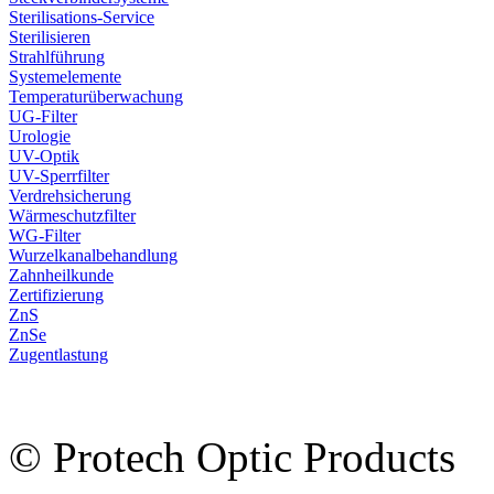
Sterilisations-Service
Sterilisieren
Strahlführung
Systemelemente
Temperaturüberwachung
UG-Filter
Urologie
UV-Optik
UV-Sperrfilter
Verdrehsicherung
Wärmeschutzfilter
WG-Filter
Wurzelkanalbehandlung
Zahnheilkunde
Zertifizierung
ZnS
ZnSe
Zugentlastung
© Protech Optic Products