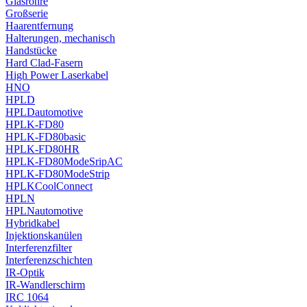
Glasrohre
Großserie
Haarentfernung
Halterungen, mechanisch
Handstücke
Hard Clad-Fasern
High Power Laserkabel
HNO
HPLD
HPLDautomotive
HPLK-FD80
HPLK-FD80basic
HPLK-FD80HR
HPLK-FD80ModeSripAC
HPLK-FD80ModeStrip
HPLKCoolConnect
HPLN
HPLNautomotive
Hybridkabel
Injektionskanülen
Interferenzfilter
Interferenzschichten
IR-Optik
IR-Wandlerschirm
IRC 1064