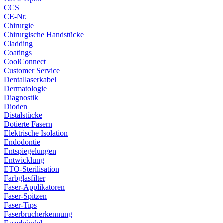
CCS
CE-Nr.
Chirurgie
Chirurgische Handstücke
Cladding
Coatings
CoolConnect
Customer Service
Dentallaserkabel
Dermatologie
Diagnostik
Dioden
Distalstücke
Dotierte Fasern
Elektrische Isolation
Endodontie
Entspiegelungen
Entwicklung
ETO-Sterilisation
Farbglasfilter
Faser-Applikatoren
Faser-Spitzen
Faser-Tips
Faserbrucherkennung
Faserbündel