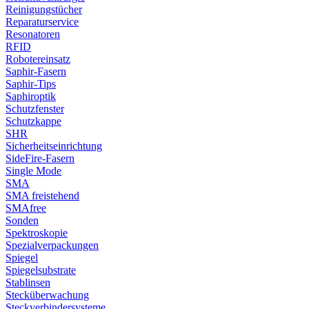
Reinigungstücher
Reparaturservice
Resonatoren
RFID
Robotereinsatz
Saphir-Fasern
Saphir-Tips
Saphiroptik
Schutzfenster
Schutzkappe
SHR
Sicherheitseinrichtung
SideFire-Fasern
Single Mode
SMA
SMA freistehend
SMAfree
Sonden
Spektroskopie
Spezialverpackungen
Spiegel
Spiegelsubstrate
Stablinsen
Stecküberwachung
Steckverbindersysteme