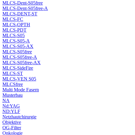
MLCS-Dent-S05free
MLCS-Dent-S05free-A
MLCS-DENT-ST
MLCS-FC
MLCS-OPTH
MLCS-PDT
MLCS-S05
MLCS-S05-A
MLCS-S05-AX
MLCS-S05free
MLCS-S05free-A
MLCS-S05free-AX
MLCS-SideFire
MLCS-ST
MLCS-VEN S05
MLCSfree
Multi Mode Fasern
Musterbau
NA
Nd:YAG
ND:YLF
Netzhautchirurgie
Objektive
OG-Filter
Onkologie