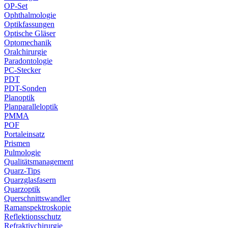
OP-Set
Ophthalmologie
Optikfassungen
Optische Gläser
Optomechanik
Oralchirurgie
Paradontologie
PC-Stecker
PDT
PDT-Sonden
Planoptik
Planparalleloptik
PMMA
POF
Portaleinsatz
Prismen
Pulmologie
Qualitätsmanagement
Quarz-Tips
Quarzglasfasern
Quarzoptik
Querschnittswandler
Ramanspektroskopie
Reflektionsschutz
Refraktivchirurgie