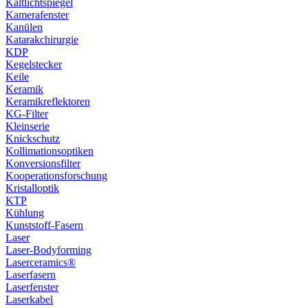
Kaltlichtspiegel
Kamerafenster
Kanülen
Katarakchirurgie
KDP
Kegelstecker
Keile
Keramik
Keramikreflektoren
KG-Filter
Kleinserie
Knickschutz
Kollimationsoptiken
Konversionsfilter
Kooperationsforschung
Kristalloptik
KTP
Kühlung
Kunststoff-Fasern
Laser
Laser-Bodyforming
Laserceramics®
Laserfasern
Laserfenster
Laserkabel