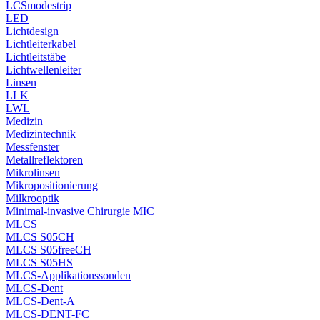
LCSmodestrip
LED
Lichtdesign
Lichtleiterkabel
Lichtleitstäbe
Lichtwellenleiter
Linsen
LLK
LWL
Medizin
Medizintechnik
Messfenster
Metallreflektoren
Mikrolinsen
Mikropositionierung
Milkrooptik
Minimal-invasive Chirurgie MIC
MLCS
MLCS S05CH
MLCS S05freeCH
MLCS S05HS
MLCS-Applikationssonden
MLCS-Dent
MLCS-Dent-A
MLCS-DENT-FC