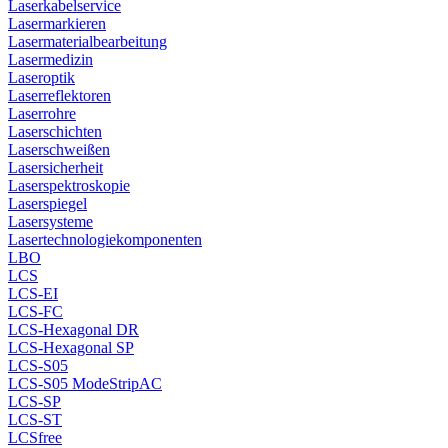
Laserkabelservice
Lasermarkieren
Lasermaterialbearbeitung
Lasermedizin
Laseroptik
Laserreflektoren
Laserrohre
Laserschichten
Laserschweißen
Lasersicherheit
Laserspektroskopie
Laserspiegel
Lasersysteme
Lasertechnologiekomponenten
LBO
LCS
LCS-EI
LCS-FC
LCS-Hexagonal DR
LCS-Hexagonal SP
LCS-S05
LCS-S05 ModeStripAC
LCS-SP
LCS-ST
LCSfree