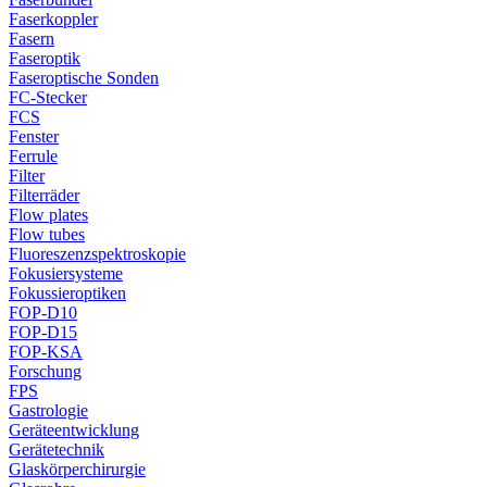
Faserkoppler
Fasern
Faseroptik
Faseroptische Sonden
FC-Stecker
FCS
Fenster
Ferrule
Filter
Filterräder
Flow plates
Flow tubes
Fluoreszenzspektroskopie
Fokusiersysteme
Fokussieroptiken
FOP-D10
FOP-D15
FOP-KSA
Forschung
FPS
Gastrologie
Geräteentwicklung
Gerätetechnik
Glaskörperchirurgie